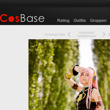
Rating
Outfits
Gruppen
Originalbild
Vorheriges Bild
N
Vollbildmodus