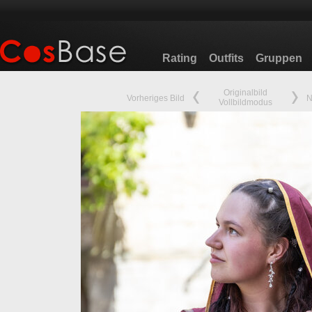
Rating
Outfits
Gruppen
Originalbild
Vorheriges Bild
N
Vollbildmodus