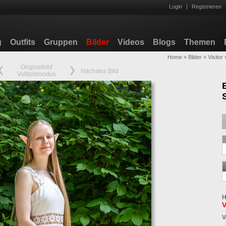
Login
|
Registrieren
g
Outfits
Gruppen
Bilder
Videos
Blogs
Themen
Home
»
Bilder
»
Visitor
Originalbild
Nächstes Bild
Vollbildmodus
H
V
V