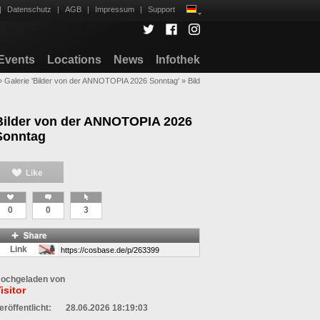
|
Datenschutz
|
AGB
|
Impressum
|
Support
Events
Locations
News
Infothek
»
Galerie 'Bilder von der ANNOTOPIA 2026 Sonntag'
»
Bild
Bilder von der ANNOTOPIA 2026
Sonntag
0
0
3
Link
ochgeladen von
isitor
eröffentlicht:
28.06.2026 18:19:03