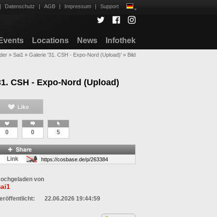
|
Datenschutz
|
AGB
|
Impressum
|
Support
Events
Locations
News
Infothek
lder
»
Sai1
»
Galerie '31. CSH - Expo-Nord (Upload)'
»
Bild
31. CSH - Expo-Nord (Upload)
0
0
5
Link
ochgeladen von
ai1
eröffentlicht:
22.06.2026 19:44:59