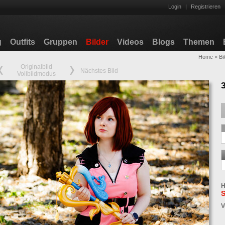
Login
|
Registrieren
g
Outfits
Gruppen
Bilder
Videos
Blogs
Themen
Home
»
Bi
Originalbild
Nächstes Bild
Vollbildmodus
H
S
V