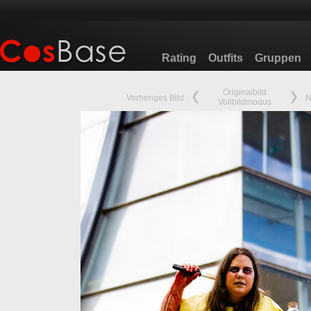
Rating
Outfits
Gruppen
Originalbild
Vorheriges Bild
N
Vollbildmodus