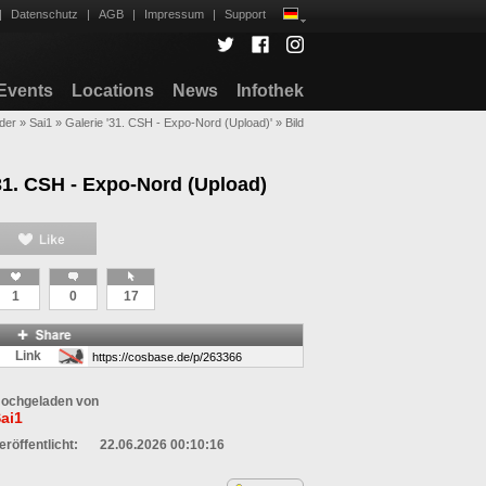
|
Datenschutz
|
AGB
|
Impressum
|
Support
Events
Locations
News
Infothek
lder
»
Sai1
»
Galerie '31. CSH - Expo-Nord (Upload)'
»
Bild
31. CSH - Expo-Nord (Upload)
1
0
17
Link
ochgeladen von
ai1
eröffentlicht:
22.06.2026 00:10:16