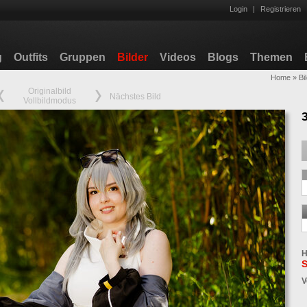
Login
|
Registrieren
g
Outfits
Gruppen
Bilder
Videos
Blogs
Themen
Home
»
Bi
Originalbild
Nächstes Bild
Vollbildmodus
H
S
V