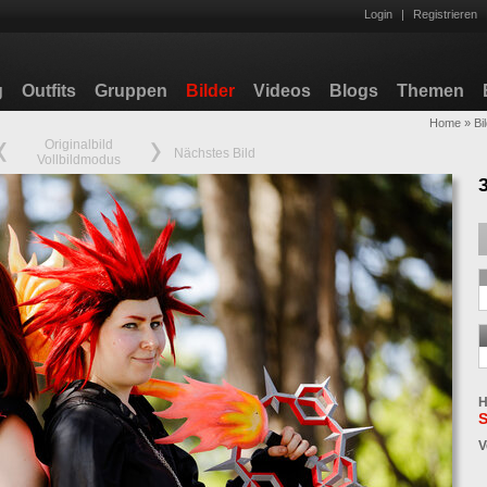
Login
|
Registrieren
g
Outfits
Gruppen
Bilder
Videos
Blogs
Themen
Home
»
Bi
Originalbild
Nächstes Bild
Vollbildmodus
H
S
V