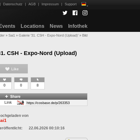
|
Datenschutz
|
AGB
|
Impressum
|
Support
Events
Locations
News
Infothek
lder
»
Sai1
»
Galerie '31. CSH - Expo-Nord (Upload)'
»
Bild
31. CSH - Expo-Nord (Upload)
0
0
8
Link
ochgeladen von
ai1
eröffentlicht:
22.06.2026 00:10:16