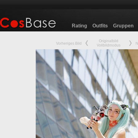
Rating
Outfits
Gruppen
Originalbild
Vorheriges Bild
N
Vollbildmodus