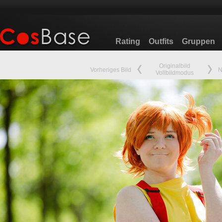
Rating
Outfits
Gruppen
Originalbild
Vorheriges Bild
N
Vollbildmodus