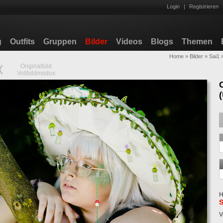
Login
|
Registrieren
g
Outfits
Gruppen
Bilder
Videos
Blogs
Themen
Home
»
Bilder
»
Sai1
Originalbild
Vollbildmodus
H
S
V