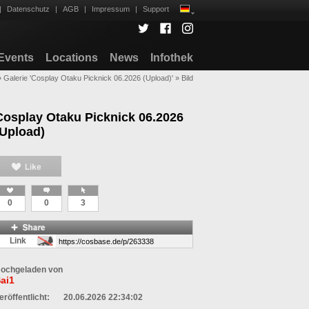
|
Datenschutz
|
AGB
|
Impressum
|
Support
Events
Locations
News
Infothek
»
Galerie 'Cosplay Otaku Picknick 06.2026 (Upload)'
»
Bild
Cosplay Otaku Picknick 06.2026
(Upload)
0
0
3
Link
ochgeladen von
ai1
eröffentlicht:
20.06.2026 22:34:02