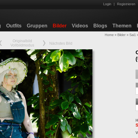
Login
|
Registrieren
g
Outfits
Gruppen
Bilder
Videos
Blogs
Themen
Home
»
Bilder
»
Sai1
Originalbild
Nächstes Bild
Vollbildmodus
H
S
V