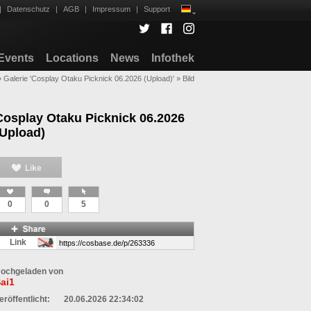
|
Datenschutz
|
AGB
|
Impressum
|
Support
Events
Locations
News
Infothek
»
Galerie 'Cosplay Otaku Picknick 06.2026 (Upload)'
»
Bild
Cosplay Otaku Picknick 06.2026
(Upload)
0
0
5
Link
ochgeladen von
ai1
eröffentlicht:
20.06.2026 22:34:02