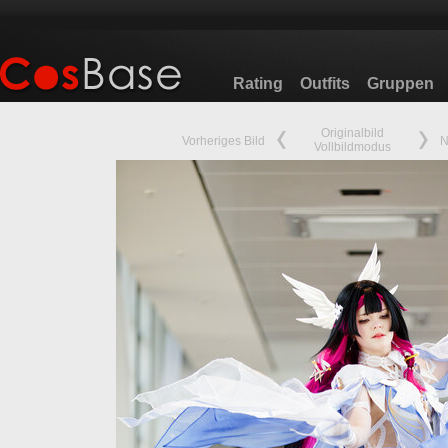
Rating
Outfits
Gruppen
Originalbild
Vorheriges Bild
N
Vollbildmodus