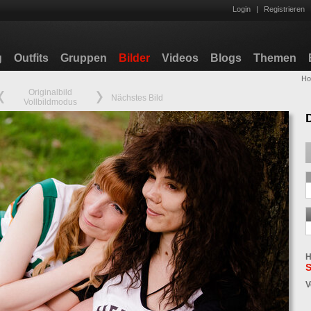
Login
|
Registrieren
g
Outfits
Gruppen
Bilder
Videos
Blogs
Themen
H
Originalbild
Nächstes Bild
Vollbildmodus
H
S
V