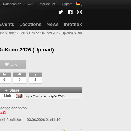
|
Datenschutz
|
AGB
|
Impressum
|
Support
Events
Locations
News
Infothek
ome
»
Bilder
»
Sai1
»
Galerie 'DoKomi 2026 (Upload)'
»
Bild
DoKomi 2026 (Upload)
0
0
4
Link
ochgeladen von
ai1
eröffentlicht:
03.06.2026 21:41:10