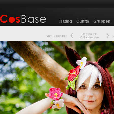
Rating
Outfits
Gruppen
Originalbild
Vorheriges Bild
N
Vollbildmodus