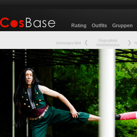
Rating
Outfits
Gruppen
Originalbild
Vorheriges Bild
N
Vollbildmodus