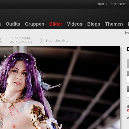
Login
|
Registrieren
g
Outfits
Gruppen
Bilder
Videos
Blogs
Themen
H
Originalbild
Nächstes Bild
Vollbildmodus
H
S
V