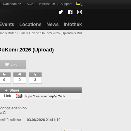
|
Datenschutz
|
AGB
|
Impressum
|
Support
Events
Locations
News
Infothek
ome
»
Bilder
»
Sai1
»
Galerie 'DoKomi 2026 (Upload)'
»
Bild
DoKomi 2026 (Upload)
0
0
3
Link
ochgeladen von
ai1
eröffentlicht:
03.06.2026 21:41:10