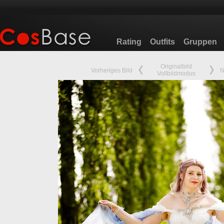
Rating
Outfits
Gruppen
Originalbild
Vorheriges Bild
N
Vollbildmodus