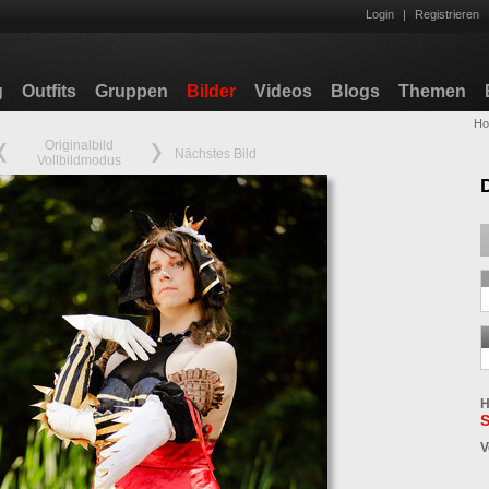
Login
|
Registrieren
g
Outfits
Gruppen
Bilder
Videos
Blogs
Themen
H
Originalbild
Nächstes Bild
Vollbildmodus
H
S
V