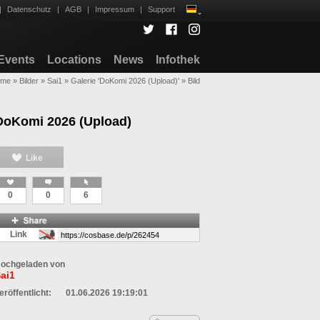
|
Datenschutz
|
AGB
|
Impressum
|
Support
Events
Locations
News
Infothek
ome
»
Bilder
»
Sai1
»
Galerie 'DoKomi 2026 (Upload)'
»
Bild
DoKomi 2026 (Upload)
0
0
6
Link
ochgeladen von
ai1
eröffentlicht:
01.06.2026 19:19:01