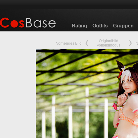
Rating
Outfits
Gruppen
Originalbild
Vorheriges Bild
N
Vollbildmodus