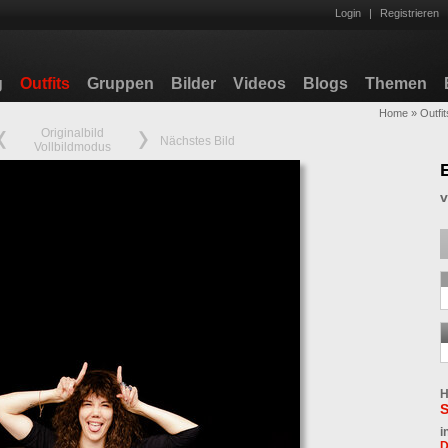
Login
|
Registrieren
g
Outfits
Gruppen
Bilder
Videos
Blogs
Themen
Home
»
Outfit
Originalbild
Nächstes Bild
Vollbildmodus
H
S
i
D