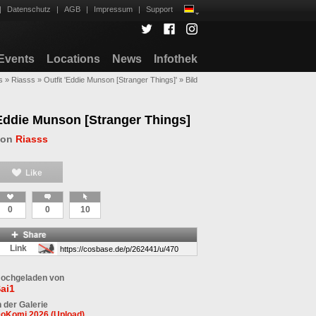
|
Datenschutz
|
AGB
|
Impressum
|
Support
Events
Locations
News
Infothek
s
»
Riasss
»
Outfit 'Eddie Munson [Stranger Things]'
»
Bild
Eddie Munson [Stranger Things]
von
Riasss
0
0
10
Link
ochgeladen von
ai1
n der Galerie
oKomi 2026 (Upload)