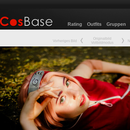
Rating
Outfits
Gruppen
Originalbild
Vorheriges Bild
N
Vollbildmodus