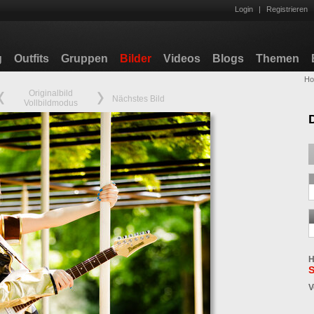
Login
|
Registrieren
g
Outfits
Gruppen
Bilder
Videos
Blogs
Themen
H
Originalbild
Nächstes Bild
Vollbildmodus
H
S
V