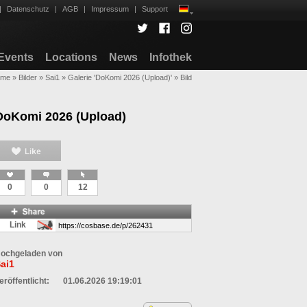
|
Datenschutz
|
AGB
|
Impressum
|
Support
Events
Locations
News
Infothek
ome
»
Bilder
»
Sai1
»
Galerie 'DoKomi 2026 (Upload)'
»
Bild
DoKomi 2026 (Upload)
0
0
12
Link
ochgeladen von
ai1
eröffentlicht:
01.06.2026 19:19:01