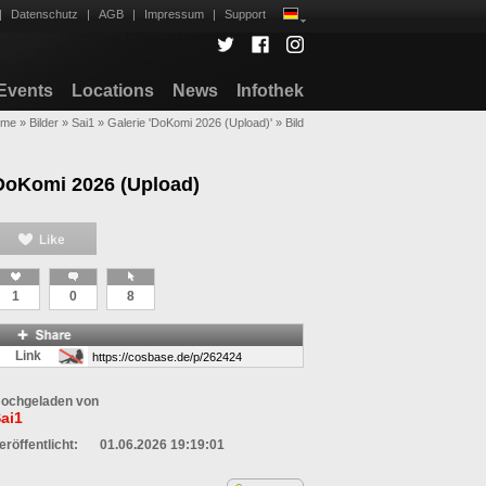
|
Datenschutz
|
AGB
|
Impressum
|
Support
Events
Locations
News
Infothek
ome
»
Bilder
»
Sai1
»
Galerie 'DoKomi 2026 (Upload)'
»
Bild
DoKomi 2026 (Upload)
1
0
8
Link
ochgeladen von
ai1
eröffentlicht:
01.06.2026 19:19:01