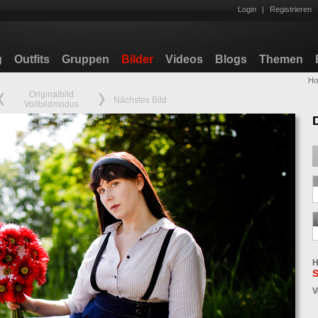
Login
|
Registrieren
g
Outfits
Gruppen
Bilder
Videos
Blogs
Themen
H
Originalbild
Nächstes Bild
Vollbildmodus
H
S
V