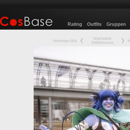
Rating
Outfits
Gruppen
Originalbild
Vorheriges Bild
N
Vollbildmodus