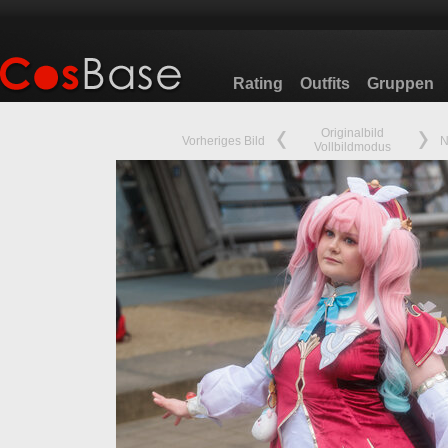
Rating
Outfits
Gruppen
Originalbild
Vorheriges Bild
N
Vollbildmodus