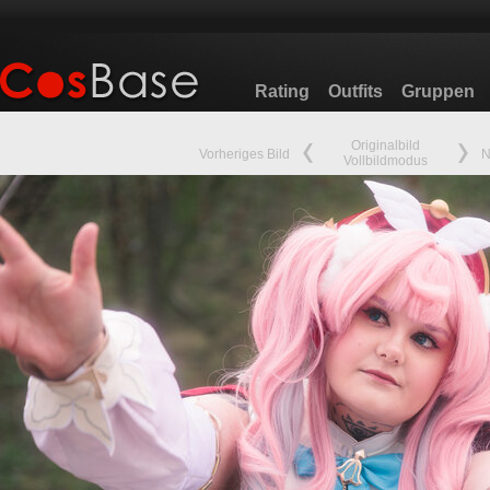
Rating
Outfits
Gruppen
Originalbild
Vorheriges Bild
N
Vollbildmodus