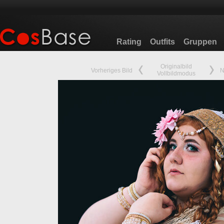
Rating
Outfits
Gruppen
Originalbild
Vorheriges Bild
N
Vollbildmodus