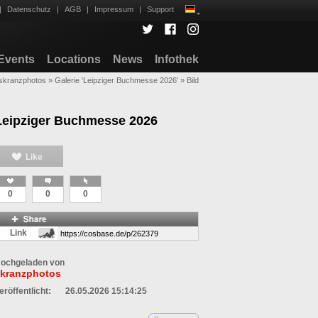
|
Datenschutz
|
AGB
|
Impressum
|
Support
Events
Locations
News
Infothek
skranzphotos
»
Galerie 'Leipziger Buchmesse 2026'
»
Bild
Leipziger Buchmesse 2026
0
0
0
Link
ochgeladen von
kranzphotos
eröffentlicht:
26.05.2026 15:14:25