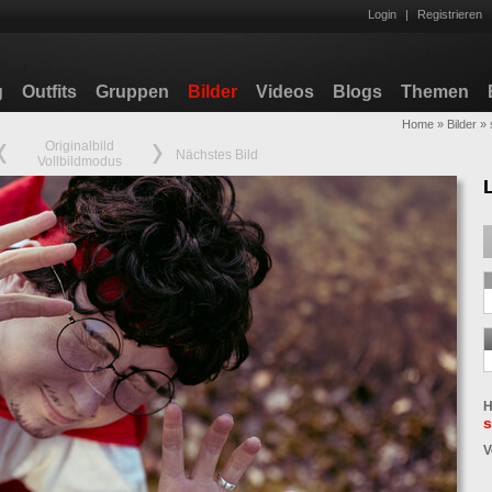
Login
|
Registrieren
g
Outfits
Gruppen
Bilder
Videos
Blogs
Themen
Home
»
Bilder
»
Originalbild
Nächstes Bild
Vollbildmodus
H
s
V