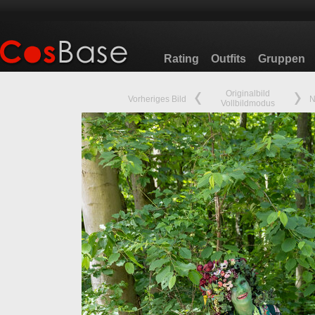
Rating
Outfits
Gruppen
Originalbild
Vorheriges Bild
N
Vollbildmodus