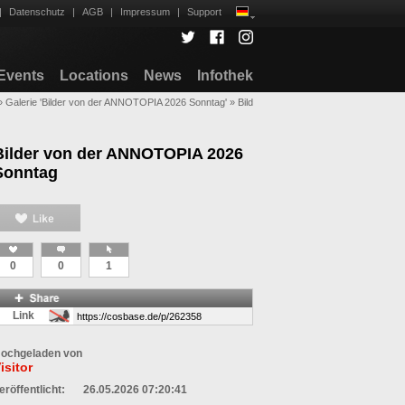
|
Datenschutz
|
AGB
|
Impressum
|
Support
Events
Locations
News
Infothek
»
Galerie 'Bilder von der ANNOTOPIA 2026 Sonntag'
»
Bild
Bilder von der ANNOTOPIA 2026
Sonntag
0
0
1
Link
ochgeladen von
isitor
eröffentlicht:
26.05.2026 07:20:41