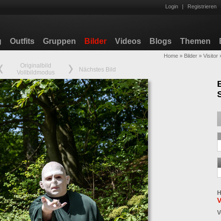
Login
|
Registrieren
g
Outfits
Gruppen
Bilder
Videos
Blogs
Themen
Home
»
Bilder
»
Visitor
Originalbild
Nächstes Bild
Vollbildmodus
H
V
V