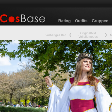
Rating
Outfits
Gruppen
Originalbild
Vorheriges Bild
N
Vollbildmodus