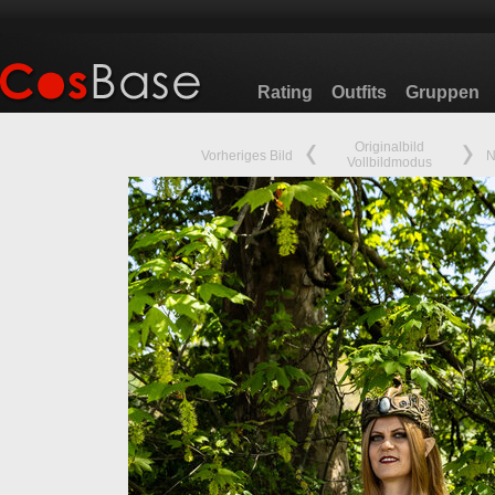
Rating
Outfits
Gruppen
Originalbild
Vorheriges Bild
N
Vollbildmodus