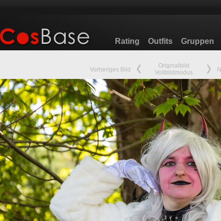
Rating
Outfits
Gruppen
Originalbild
Vorheriges Bild
N
Vollbildmodus