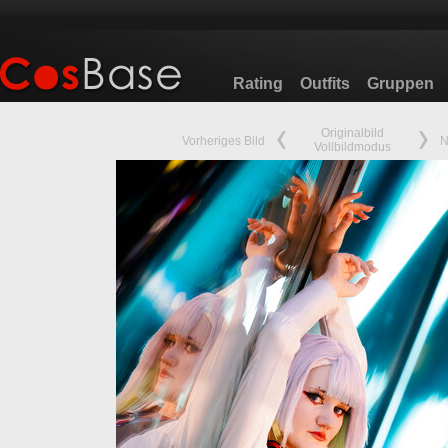
Rating
Outfits
Gruppen
Originalbild
Vorheriges Bild
N
Vollbildmodus