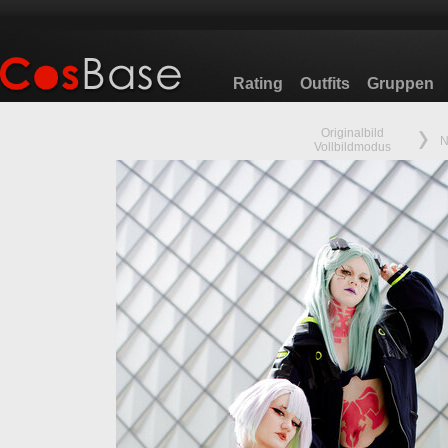
Rating
Outfits
Gruppen
Originalbild
N
Vollbildmodus