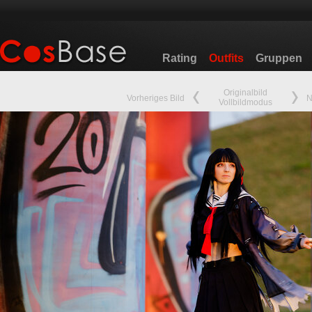
Rating
Outfits
Gruppen
Originalbild
Vorheriges Bild
N
Vollbildmodus