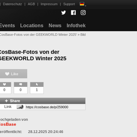
|
Datenschutz
|
AGB
|
Impressum
|
Support
Events
Locations
News
Infothek
 'CosBase-Fotos von der GEEKWORLD Winter 2025'
»
Bild
CosBase-Fotos von der
GEEKWORLD Winter 2025
0
0
1
Link
ochgeladen von
CosBase
eröffentlicht:
28.12.2025 20:24:46