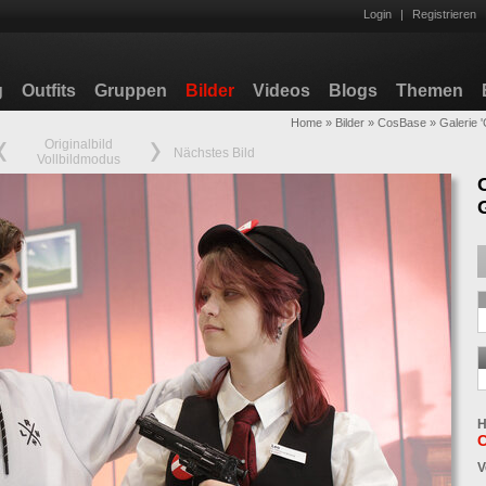
Login
|
Registrieren
g
Outfits
Gruppen
Bilder
Videos
Blogs
Themen
Home
»
Bilder
»
CosBase
»
Galerie
Originalbild
Nächstes Bild
Vollbildmodus
H
V