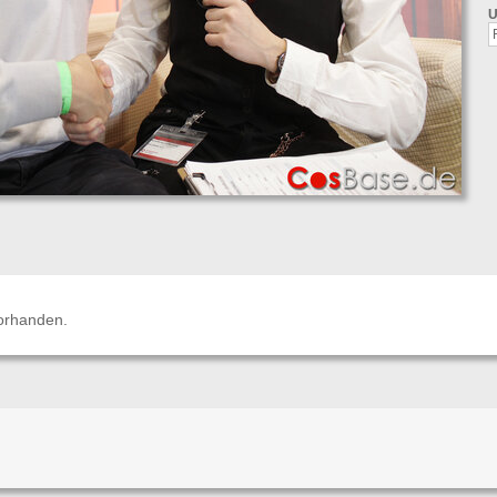
U
orhanden.