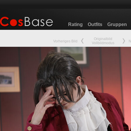
Rating
Outfits
Gruppen
Originalbild
Vorheriges Bild
N
Vollbildmodus