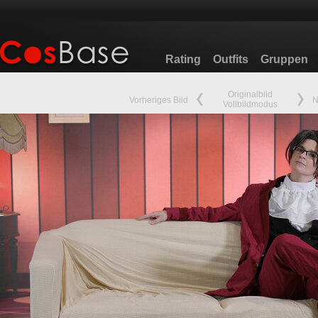
Rating
Outfits
Gruppen
Originalbild
Vorheriges Bild
N
Vollbildmodus