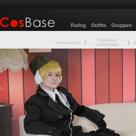
Rating
Outfits
Gruppen
Originalbild
Vorheriges Bild
N
Vollbildmodus