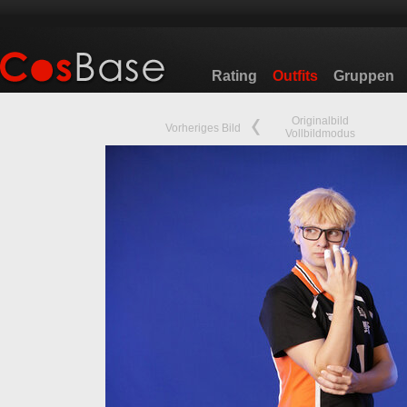
Rating
Outfits
Gruppen
Originalbild
Vorheriges Bild
Vollbildmodus