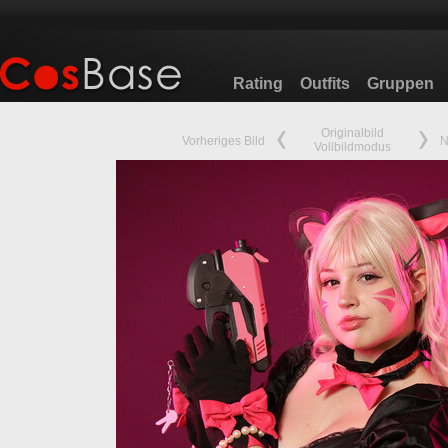
Rating
Outfits
Gruppen
Originalbild
Vorheriges Bild
N
Vollbildmodus