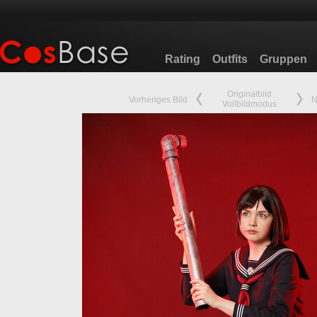
Rating
Outfits
Gruppen
Originalbild
Vorheriges Bild
N
Vollbildmodus