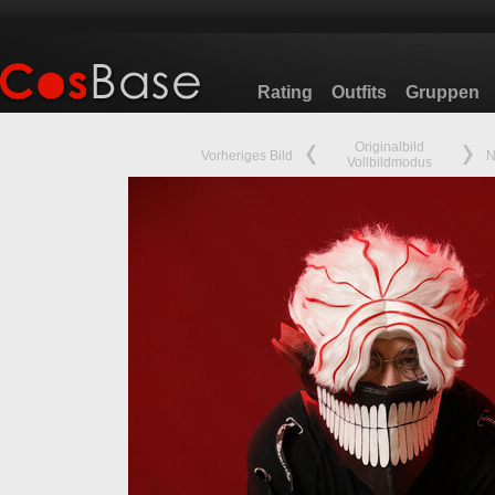
Rating
Outfits
Gruppen
Originalbild
Vorheriges Bild
N
Vollbildmodus