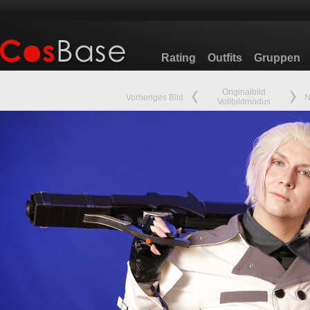
Rating
Outfits
Gruppen
Originalbild
Vorheriges Bild
N
Vollbildmodus