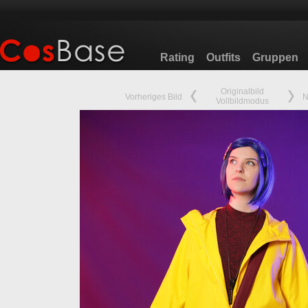
Rating
Outfits
Gruppen
Originalbild
Vorheriges Bild
N
Vollbildmodus