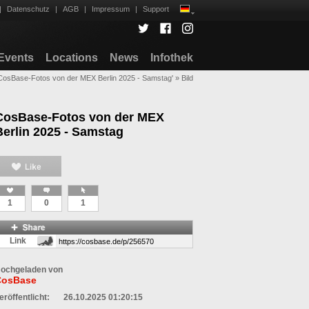
|
Datenschutz
|
AGB
|
Impressum
|
Support
Events
Locations
News
Infothek
'CosBase-Fotos von der MEX Berlin 2025 - Samstag'
»
Bild
CosBase-Fotos von der MEX
Berlin 2025 - Samstag
1
0
1
Link
ochgeladen von
CosBase
eröffentlicht:
26.10.2025 01:20:15