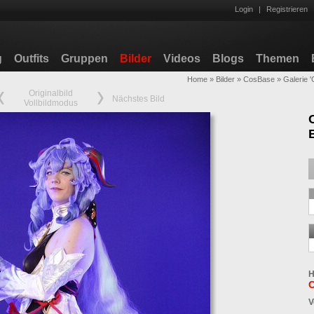
Login
|
Registrieren
g
Outfits
Gruppen
Bilder
Videos
Blogs
Themen
Home
»
Bilder
»
CosBase
»
Galerie 
Originalbild
Nächstes Bild
Vollbildmodus
H
V