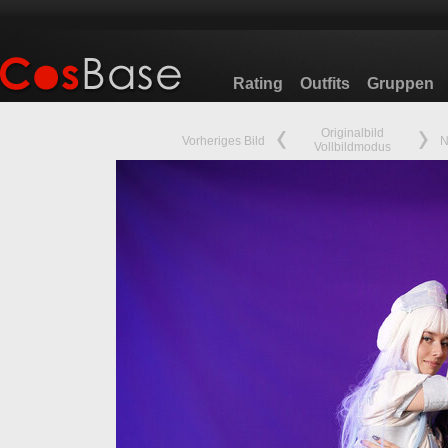
Rating
Outfits
Gruppen
Originalbild
Vorheriges Bild
N
Vollbildmodus