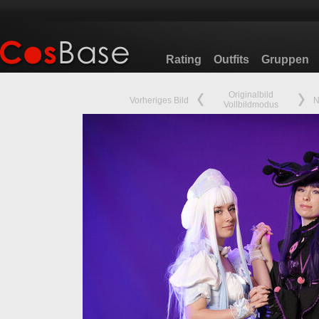
Rating
Outfits
Gruppen
Originalbild
Vorheriges Bild
N
Vollbildmodus