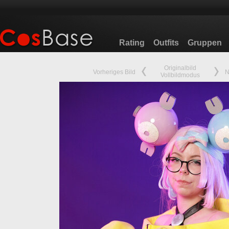
Rating
Outfits
Gruppen
Originalbild
Vorheriges Bild
N
Vollbildmodus